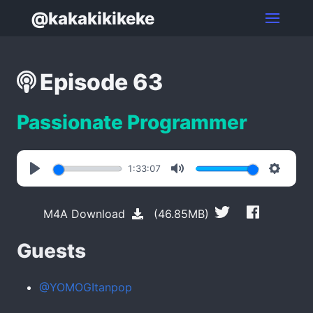
@kakakikikeke
Episode 63
Passionate Programmer
1:33:07
Play
Mute
Settin
M4A Download
(46.85MB)
Guests
@YOMOGItanpop