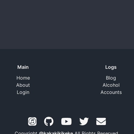
Main
Logs
Home
Blog
About
Alcohol
Login
Accounts
Copyright
@kakakikikeke
All Rights Reserved.