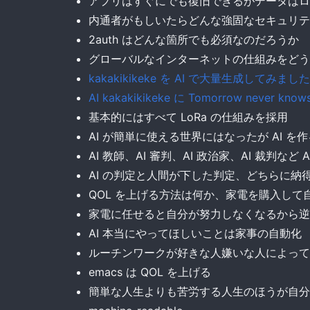
アプリはすぐにでも復旧できるがデータはロ
内通者がもしいたらどんな強固なセキュリテ
2auth はどんな箇所でも必須なのだろうか
グローバルなインターネットの仕組みをどう
kakakikikeke を AI で大量生成してみました
AI kakakikikeke に Tomorrow never 
基本的にはすべて LoRa の仕組みを採用
AI が簡単に使える世界にはなったが AI 
AI 教師、AI 審判、AI 政治家、AI 裁判
AI の判定と人間が下した判定、どちらに納
QOL を上げる方法は何か、家電を購入して
家電に任せると自分が努力しなくなるから逆に
AI 本当にやってほしいことは家事の自動化
ルーチンワークが好きな人嫌いな人によっても
emacs は QOL を上げる
簡単な人生よりも苦労する人生のほうが自分