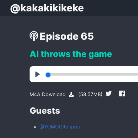
@kakakikikeke
Episode 65
AI throws the game
Play
M4A Download
(58.57MB)
Guests
@YOMOGItanpop