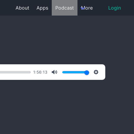
About
Apps
Podcast
More
Login
1:56:13
Mute
Settings