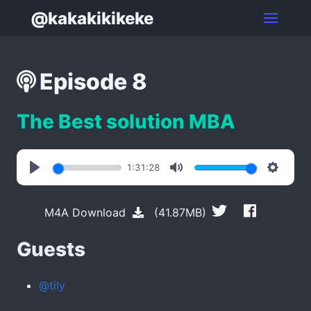
@kakakikikeke
Episode 8
The Best solution MBA
1:31:28
Play
Mute
Settin
M4A Download
(41.87MB)
Guests
@tily