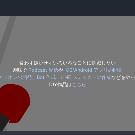
食わず嫌いせずいろいろなことに挑戦したい
趣味で
Podcast 配信
や
iOS/Android アプリの開発
ox アドオンの開発
、
Bot 作成
、
LINE ステッカーの作成
などをや
DIY作品は
こちら