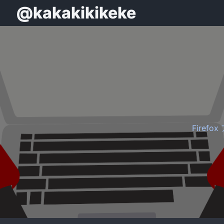
@kakakikikeke
Firef