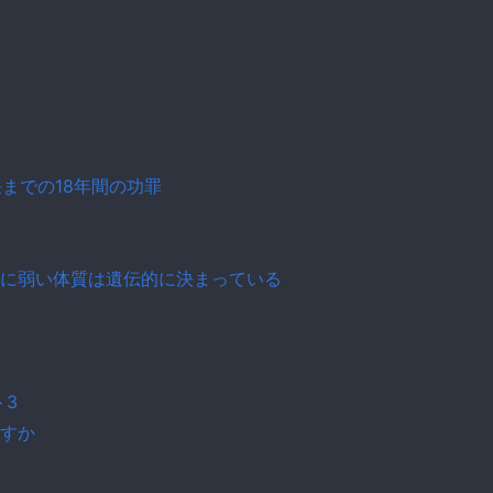
までの18年間の功罪
に弱い体質は遺伝的に決まっている
ト3
すか