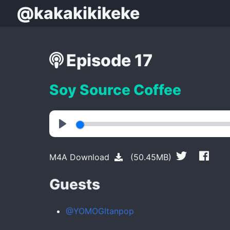
@kakakikikeke
Episode 17
Soy Source Coffee
Play
M4A Download
(50.45MB)
Guests
@YOMOGItanpop