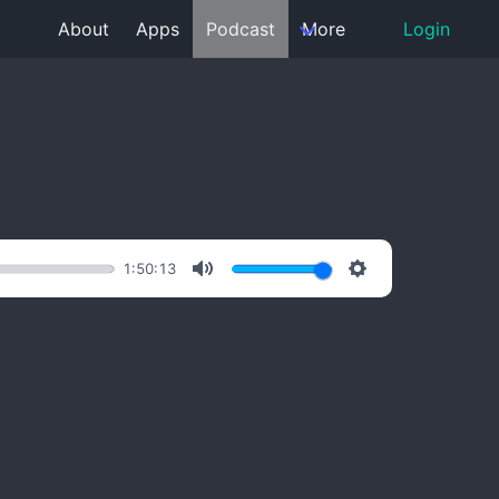
About
Apps
Podcast
More
Login
1:50:13
Mute
Settings