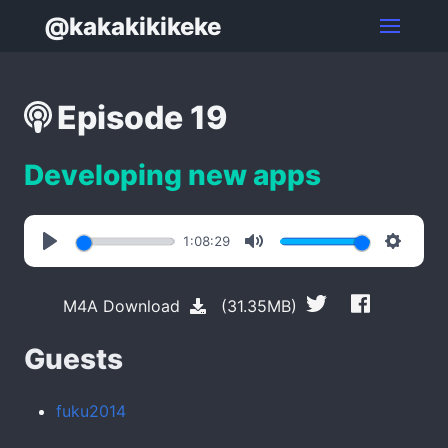
@kakakikikeke
Episode 19
Developing new apps
1:08:29
Play
Mute
Settin
M4A Download
(31.35MB)
Guests
fuku2014