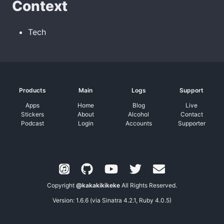
Context
Tech
Products
Main
Logs
Support
Apps
Home
Blog
Live
Stickers
About
Alcohol
Contact
Podcast
Login
Accounts
Supporter
Copyright
@kakakikikeke
All Rights Reserved.
Version: 1.6.6 (via Sinatra 4.2.1, Ruby 4.0.5)