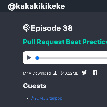
@kakakikikeke
Episode 38
Pull Request Best Practic
Play
M4A Download
(40.22MB)
Guests
@YOMOGItanpop