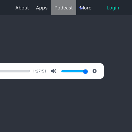
About
Apps
Podcast
More
Login
1:27:51
Mute
Settings