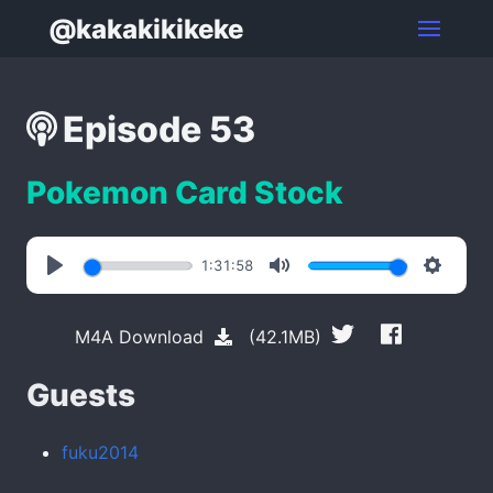
@kakakikikeke
Episode 53
Pokemon Card Stock
1:31:58
Play
Mute
Settin
M4A Download
(42.1MB)
Guests
fuku2014